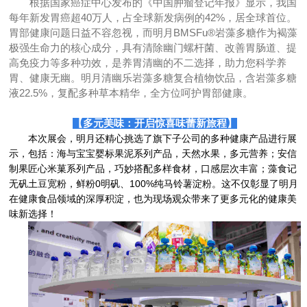
根据国家癌症中心发布的《中国肿瘤登记年报》显示，我国
每年新发胃癌超40万人，占全球新发病例的42%，居全球首位。
胃部健康问题日益不容忽视，而明月BMSFu®岩藻多糖作为褐藻
极强生命力的核心成分，具有清除幽门螺杆菌、改善胃肠道、提
高免疫力等多种功效，是养胃清幽的不二选择，助力您科学养
胃、健康无幽。明月清幽乐岩藻多糖复合植物饮品，含岩藻多糖
液22.5%，复配多种草本精华，全方位呵护胃部健康。
【
多元美味：开启惊喜味蕾新旅程
】
本次展会，明月还精心挑选了旗下子公司的多种健康产品进行展
示，包括：海与宝宝婴标果泥系列产品，天然水果，多元营养；安信
制果匠心米菓系列产品，巧妙搭配多样食材，口感层次丰富；藻食记
无矾土豆宽粉，鲜粉0明矾、100%纯马铃薯淀粉。这不仅彰显了明月
在健康食品领域的深厚积淀，也为现场观众带来了更多元化的健康美
味新选择！