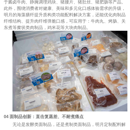
于酱卤牛肉、静腌调理鸡块、猪腰片、猪肚丝、猪肥肠等产品。
此外，围绕消费者对健康、美味和多元化口感体验需求的升级，
明月的海藻膳纤提升质构类功能配料解决方案，还能优化肉制品
纤维结构、提升肉纤维弹脆口感，可应用于：牛肉丸、烤肠、关
东煮等糜状类肉制品，鸡米花等大块肉制品。
04
面制品创新：直击复蒸差、不耐煮痛点
无论
是发酵类面制品，还是煮制类面制品，明月定制配料解